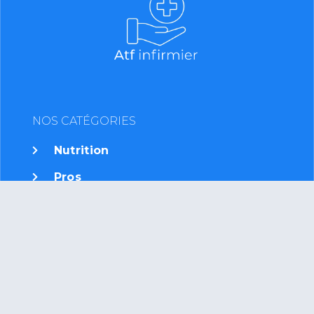
NOS CATÉGORIES
Nutrition
Pros
Soins
Grossesse
Minceur
News