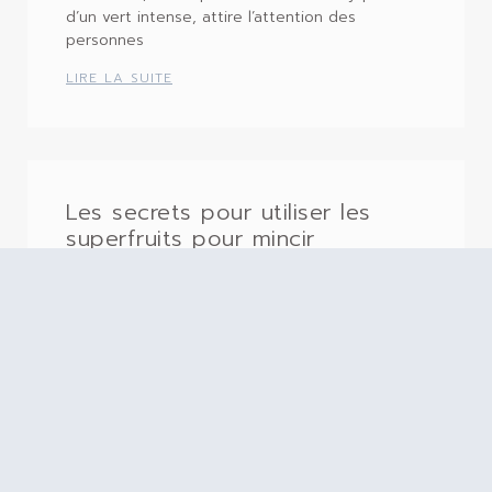
d’un vert intense, attire l’attention des
personnes
LIRE LA SUITE
Les secrets pour utiliser les
superfruits pour mincir
efficacement sans effet yoyo
Les superfruits représentent une option
naturelle pour accompagner un parcours
minceur. Ces aliments, riches en
LIRE LA SUITE