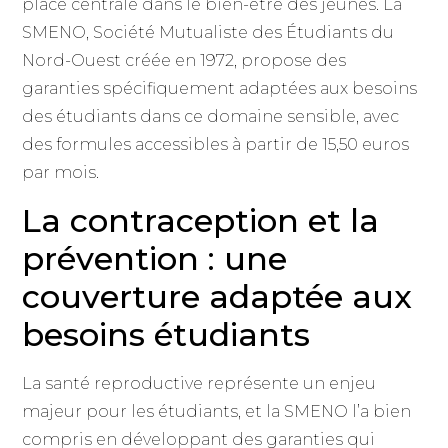
place centrale dans le bien-être des jeunes. La
SMENO, Société Mutualiste des Étudiants du
Nord-Ouest créée en 1972, propose des
garanties spécifiquement adaptées aux besoins
des étudiants dans ce domaine sensible, avec
des formules accessibles à partir de 15,50 euros
par mois.
La contraception et la
prévention : une
couverture adaptée aux
besoins étudiants
La santé reproductive représente un enjeu
majeur pour les étudiants, et la SMENO l’a bien
compris en développant des garanties qui